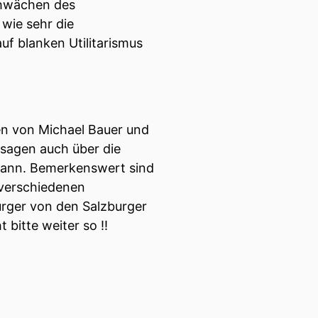
Schwächen des
 wie sehr die
en Fragen stellt, achten
uf blanken Utilitarismus
gt.
gen gegrillt, die sonst
en von Michael Bauer und
ster Michael Bauer und
ssagen auch über die
xmann. Bemerkenswert sind
 verschiedenen
riums, und hat in dieser
rger von den Salzburger
bitte weiter so !!
 Diskussionen.
chtet Krisenkommunikation