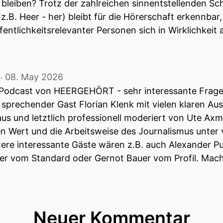
s bleiben? Trotz der zahlreichen sinnentstellenden 
.B. Heer - her) bleibt für die Hörerschaft erkennbar,
t der Mann, der normalerweise selbst die unangenehm
entlichkeitsrelevanter Personen sich in Wirklichkeit a
olitik, Wirtschaft und Gesellschaft in Schwitzen brin
äger selbst im Scheinwerferlicht und wird von denjeni
en müssen.
08. May 2026
‧
m Podcast von HEERGEHÖRT - sehr interessante Frag
er zum Thema Landesverteidigung sind Brigadier Magi
 sprechender Gast Florian Klenk mit vielen klaren Au
aus und letztlich professionell moderiert von Ute A
n Wert und die Arbeitsweise des Journalismus unter
t seit Jahrzehnten Sprecher des Verteidigungsministe
re interessante Gäste wären z.B. auch Alexander Pu
m Falter insbesondere mit Florian Klenk ausgetragen.
r vom Standard oder Gernot Bauer vom Profil. Macht 
tter gab es über Berichte des Falters viele lautstarke
vent der Theresianischen Militärakademie und unterri
Neuer Kommentar