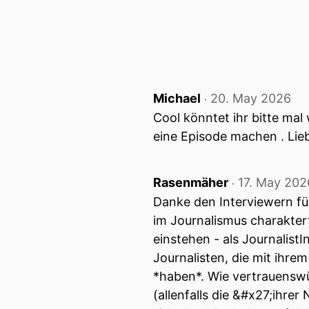
00:01:03: Hallo und herzli
00:01:07: Mein Name ist U
seid!
00:01:12: Heute haben wir
Michael
20. May 2026
‧
Cool könntet ihr bitte mal
00:01:17: Das heißt Wir h
eine Episode machen . Lie
Antwort stehen wird und 
gestellt.
Rasenmäher
17. May 202
‧
00:01:28: Ich begrüße eine
Danke den Interviewern fü
Podcaster und Buchautor 
im Journalismus charakter
einstehen - als Journalis
00:01:34: Florian Kleng, C
Journalisten, die mit ihrem
00:01:36: Vielen Dank für
*haben*. Wie vertrauenswür
(allenfalls die &#x27;ihr
00:01:37: Danke für die Ä