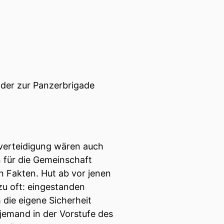
.
 wo immer ihr auch gerade
ekehrte Pressestunde.
oder zur Panzerbrigade
diesmal Selbstrede-und
s der Landesverteidigung
omovierten Juristen,
sverteidigung wären auch
 für die Gemeinschaft
n Fakten. Hut ab vor jenen
lzu oft: eingestanden
 die eigene Sicherheit
jemand in der Vorstufe des