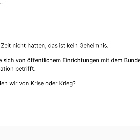
..
Zeit nicht hatten, das ist kein Geheimnis.
e sich von öffentlichem Einrichtungen mit dem Bunde
tion betrifft.
den wir von Krise oder Krieg?
nd zwei unterschiedliche Dinge.
avon aus dass Propaganda betrieben wird um die Sch
n Informationen Teil des Schlachtsfeldes.