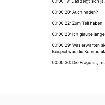
00:00:19: Das zeigt sich ja.
00:00:20: Auch haden?
00:00:22: Zum Teil haben!
00:00:23: Ich glaube lange 
00:00:29: Was erwarten si
Beispiel was die Kommunika
00:00:36: Die Frage ist, re
00:00:39: Ich glaube es si
00:00:41: Im Krieg geht d
00:00:45: also da ist so ei