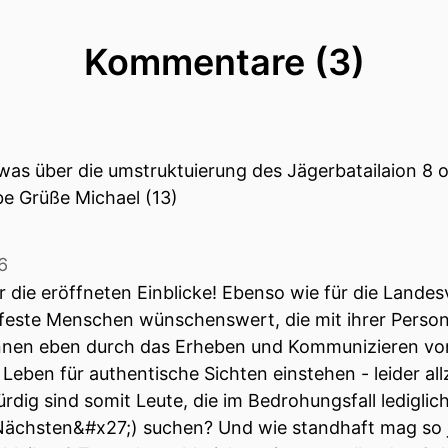
ch willkommen zu einer weiteren Folge von Her gehört
Kommentare (3)
te Aksmann, ich freue mich, dass ihr wieder zuhört –
 euch etwas Besonderes zu bieten, nämlich eine umg
 was über die umstruktuierung des Jägerbatailaion 8 
aben einen bedeutenden Journalisten eingeladen der 
be Grüße Michael (13)
die Fragen dazu werden von zwei Pressesprechern au
6
n der bekanntesten Journalisten Österreichs, den pr
r die eröffneten Einblicke! Ebenso wie für die Lande
Dr.
feste Menschen wünschenswert, die mit ihrer Person
tInnen eben durch das Erheben und Kommunizieren vo
hefredaktor von Falter.
 Leben für authentische Sichten einstehen - leider al
s Kommen!
dig sind somit Leute, die im Bedrohungsfall lediglich
er Nächsten&#x27;) suchen? Und wie standhaft mag so 
nderung.