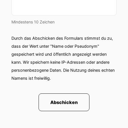
befinden, die im Rahmen der Vereinten Nationen
geregelt wird.
00:01:09: Eine Welt mit Kriegen und Konflikten –
Mindestens 10 Zeichen
Großmächte, die das Völkerrecht brechen!
Durch das Abschicken des Formulars stimmst du zu,
00:01:14: Uno-Resolutionen, die ignoriert
dass der Wert unter "Name oder Pseudonym"
werden.
gespeichert wird und öffentlich angezeigt werden
00:01:17: Das ist das wir derzeit tagtäglich in
kann. Wir speichern keine IP-Adressen oder andere
den Medien sehen.
personenbezogene Daten. Die Nutzung deines echten
Namens ist freiwillig.
00:01:20: Wozu ist denn eigentlich die UNO da?
00:01:23: Brauchen wir die Vereinten Nationen
noch?
Abschicken
00:01:25: Hallo und herzlich willkommen zu
einer weiteren Folge von Hier gehört!