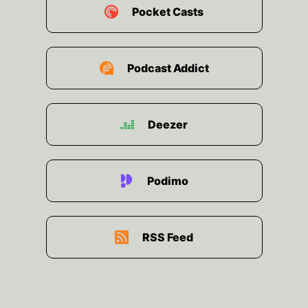
Schwächen des Systems UNO analysieren über
Pocket Casts
die Wirkung der Sicherheitsrat sprechen aber
vor allem nach den Zukunftschancen der
Weltorganisation suchen.
Podcast Addict
00:02:03: Herr Brigadier, wenn heute irgendwo
auf der Welt ein Konflikt ausbricht so habe ich
den Eindruck das jetzt kaum wer auf die UNO in
Deezer
New York schaut sondern man schaut welche
Waffenallianzen gibt es?
Podimo
00:02:14: Welche Länder arbeiten zusammen?
00:02:16: ist die militärische Realpolitik schlicht
am Völkerrecht vorbeigezogen?
RSS Feed
00:02:22: Sie sprechen damit die pittere Realität
der gegenwärtigen Weltordnung an.