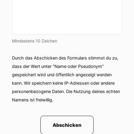
Support von daheim wird es auch nicht
funktionieren.
00:00:55: Es ist auch dahingehend interessant
dass man beim Bundeshead Dinge macht, die
man in der Privatwirtschaft schlicht und einfach
Mindestens 10 Zeichen
nicht machen kann.
Durch das Abschicken des Formulars stimmst du zu,
00:01:02: ich denke jetzt an die letzte Übung
Handgranaten werfen kannst du zivil?
dass der Wert unter "Name oder Pseudonym"
gespeichert wird und öffentlich angezeigt werden
00:01:05: Nicht legal Herr gehört.
kann. Wir speichern keine IP-Adressen oder andere
personenbezogene Daten. Die Nutzung deines echten
00:01:16: Hallo und herzlich willkommen zu einer
neuen Folge von Heer gehört.
Namens ist freiwillig.
00:01:21: Mein Name ist Marcel Taschwerr,
meine heutigen Gäste führen offiziell ein
Abschicken
Doppelleben!